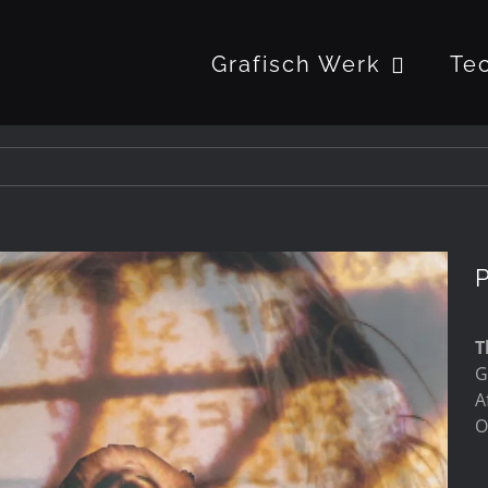
Grafisch Werk
Te
T
G
A
O