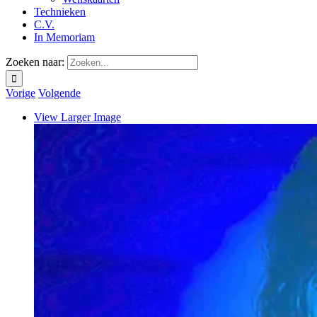
Technieken
C.V.
In Memoriam
Zoeken naar:
Vorige
Volgende
View Larger Image