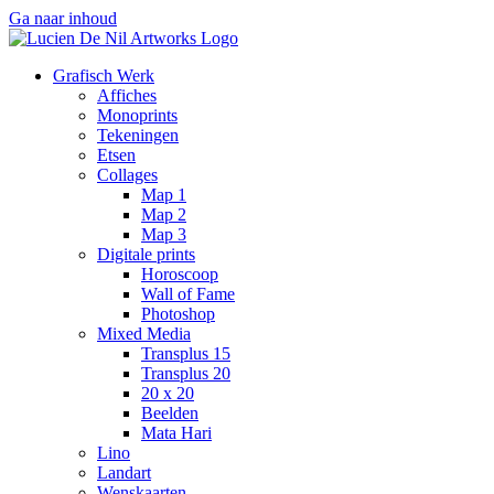
Ga naar inhoud
Grafisch Werk
Affiches
Monoprints
Tekeningen
Etsen
Collages
Map 1
Map 2
Map 3
Digitale prints
Horoscoop
Wall of Fame
Photoshop
Mixed Media
Transplus 15
Transplus 20
20 x 20
Beelden
Mata Hari
Lino
Landart
Wenskaarten